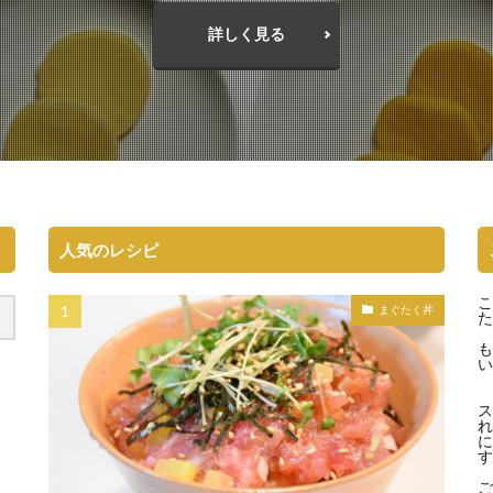
詳しく見る
人気のレシピ
こ
まぐたく丼
た
も
い
ス
れ
に
す
ご