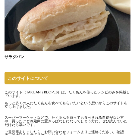
サラダパン
このサイトについて
このサイト（
TAKUAN’s RECIPES
）は、たくあんを使ったレシピのみを掲載し
ています。
もっと多くの人にたくあんを食べてもらいたいという想いからこのサイトを
立ち上げました。
スーパーマーケットなどで、たくあんを買っても食べきれる自信がない方
や、買ったけど冷蔵庫に置きっぱなしになってしまう方に、ぜひ読んでいた
だけたら幸いです。
ご意見等ありましたら、
お問い合わせフォーム
よりご連絡ください。確認