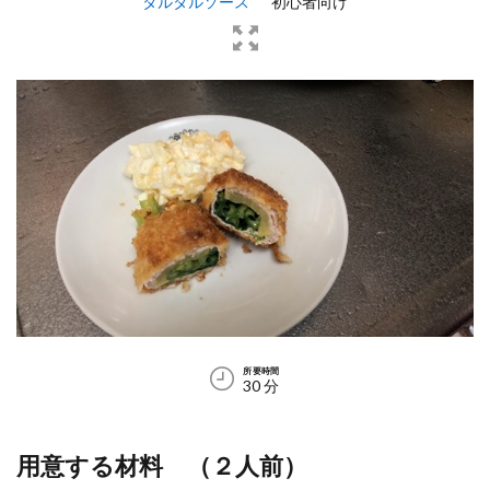
タルタルソース
初心者向け
する
材
料
（２
人
前）
3
手順
4
完成
写真
5
材料
6
手順
所要時間
30 分
用意する材料 （２人前）