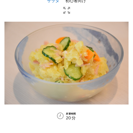
サラダ
初心者向け
する
材
料
（２
人
前）
3
手順
4
完成
写真
5
材料
6
手順
所要時間
20 分