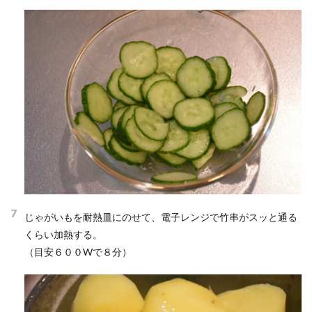
7
じゃがいもを耐熱皿にのせて、電子レンジで竹串がスッと通る
くらい加熱する。
（目安６００Wで８分）