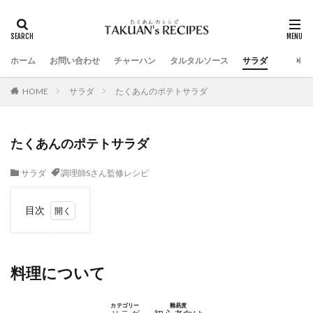
ホーム
お問い合わせ
チャーハン
タルタルソース
サラダ
HOME
サラダ
たくあんのポテトサラダ
たくあんのポテトサラダ
サラダ
調理師Sさん監修レシピ
目次
1
料理
につ
いて
料理について
2
用意
カテゴリー
難易度